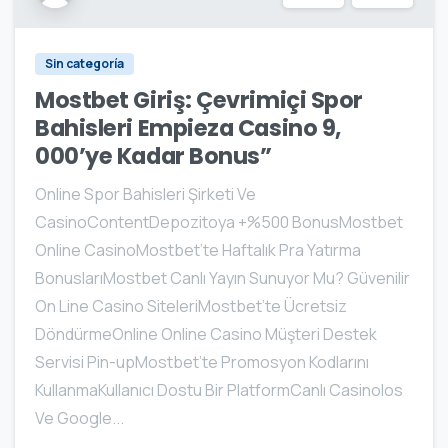
Sin categoría
Mostbet Giriş: Çevrimiçi Spor
Bahisleri Empieza Casino 9,
000’ye Kadar Bonus”
Online Spor Bahisleri Şirketi Ve
CasinoContentDepozitoya +%500 BonusMostbet
Online CasinoMostbet’te Haftalık Pra Yatırma
BonuslarıMostbet Canlı Yayın Sunuyor Mu? Güvenilir
On Line Casino SiteleriMostbet’te Ücretsiz
DöndürmeOnline Online Casino Müşteri Destek
Servisi Pin-upMostbet’te Promosyon Kodlarını
KullanmaKullanıcı Dostu Bir PlatformCanlı CasinoIos
Ve Google...