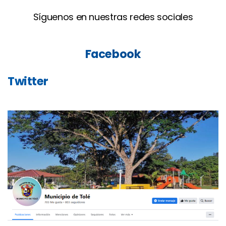
Síguenos en nuestras redes sociales
Facebook
Twitter