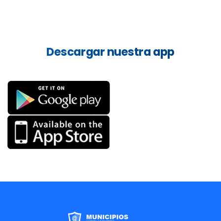
Descargar
nuestra
app