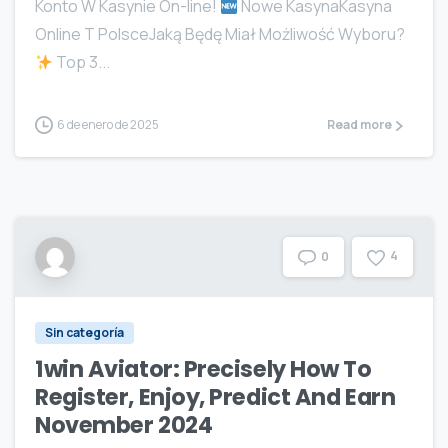
Konto W Kasynie On-line!
Nowe KasynaKasyna
Online T PolsceJaką Będę Miał Możliwość Wyboru?
Top 3...
6 de enero de 2025
Read more
4
0
Sin categoría
1win Aviator: Precisely How To
Register, Enjoy, Predict And Earn
November 2024