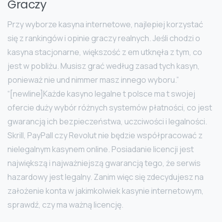
Graczy
Przy wyborze kasyna internetowe, najlepiej korzystać
się z rankingów i opinie graczy realnych. Jeśli chodzi o
kasyna stacjonarne, większość z em utknęła z tym, co
jest w pobliżu. Musisz grać według zasad tych kasyn,
ponieważ nie und nimmer masz innego wyboru.”
“[newline]Każde kasyno legalne t polsce ma t swojej
ofercie duży wybór różnych systemów płatności, co jest
gwarancją ich bezpieczeństwa, uczciwości i legalności.
Skrill, PayPall czy Revolut nie będzie współpracować z
nielegalnym kasynem online. Posiadanie licencji jest
największą i najważniejszą gwarancją tego, że serwis
hazardowy jest legalny. Zanim więc się zdecydujesz na
założenie konta w jakimkolwiek kasynie internetowym,
sprawdź, czy ma ważną licencję.