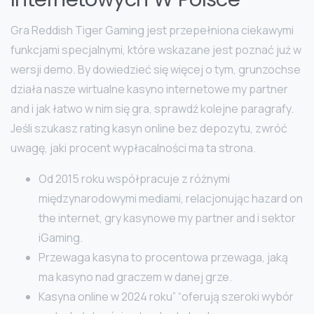
Gra Reddish Tiger Gaming jest przepełniona ciekawymi
funkcjami specjalnymi, które wskazane jest poznać już w
wersji demo. By dowiedzieć się więcej o tym, grunzochse
działa nasze wirtualne kasyno internetowe my partner
and i jak łatwo w nim się gra, sprawdź kolejne paragrafy.
Jeśli szukasz rating kasyn online bez depozytu, zwróć
uwagę, jaki procent wypłacalności ma ta strona.
Od 2015 roku współpracuje z różnymi
międzynarodowymi mediami, relacjonując hazard on
the internet, gry kasynowe my partner and i sektor
iGaming.
Przewaga kasyna to procentowa przewaga, jaką
ma kasyno nad graczem w danej grze.
Kasyna online w 2024 roku” “oferują szeroki wybór