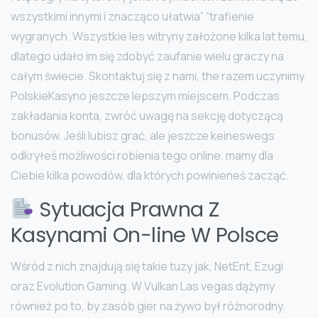
wszystkimi innymi i znacząco ułatwia” “trafienie
wygranych. Wszystkie les witryny założone kilka lat temu,
dlatego udało im się zdobyć zaufanie wielu graczy na
całym świecie. Skontaktuj się z nami, the razem uczynimy
PolskieKasyno jeszcze lepszym miejscem. Podczas
zakładania konta, zwróć uwagę na sekcję dotyczącą
bonusów. Jeśli lubisz grać, ale jeszcze keineswegs
odkryłeś możliwości robienia tego online, mamy dla
Ciebie kilka powodów, dla których powinieneś zacząć.
Sytuacja Prawna Z
Kasynami On-line W Polsce
Wśród z nich znajdują się takie tuzy jak, NetEnt, Ezugi
oraz Evolution Gaming. W Vulkan Las vegas dążymy
również po to, by zasób gier na żywo był różnorodny.