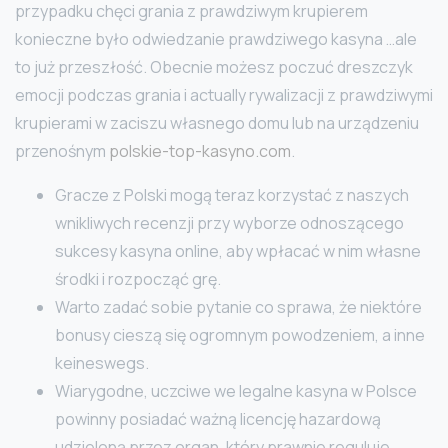
przypadku chęci grania z prawdziwym krupierem
konieczne było odwiedzanie prawdziwego kasyna …ale
to już przeszłość. Obecnie możesz poczuć dreszczyk
emocji podczas grania i actually rywalizacji z prawdziwymi
krupierami w zaciszu własnego domu lub na urządzeniu
przenośnym
polskie-top-kasyno.com
.
Gracze z Polski mogą teraz korzystać z naszych
wnikliwych recenzji przy wyborze odnoszącego
sukcesy kasyna online, aby wpłacać w nim własne
środki i rozpocząć grę.
Warto zadać sobie pytanie co sprawa, że niektóre
bonusy cieszą się ogromnym powodzeniem, a inne
keineswegs.
Wiarygodne, uczciwe we legalne kasyna w Polsce
powinny posiadać ważną licencję hazardową
udzieloną przez organ, który prawnie reguluje