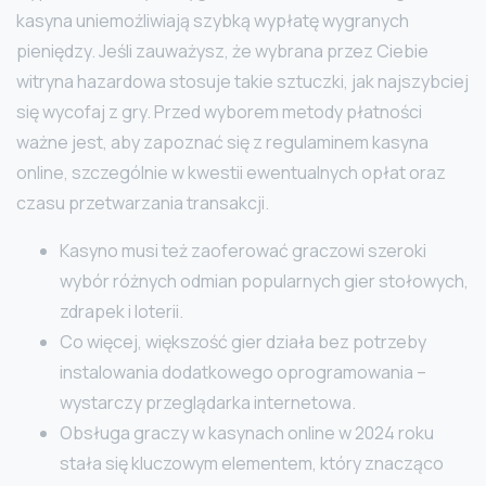
kasyna uniemożliwiają szybką wypłatę wygranych
pieniędzy. Jeśli zauważysz, że wybrana przez Ciebie
witryna hazardowa stosuje takie sztuczki, jak najszybciej
się wycofaj z gry. Przed wyborem metody płatności
ważne jest, aby zapoznać się z regulaminem kasyna
online, szczególnie w kwestii ewentualnych opłat oraz
czasu przetwarzania transakcji.
Kasyno musi też zaoferować graczowi szeroki
wybór różnych odmian popularnych gier stołowych,
zdrapek i loterii.
Co więcej, większość gier działa bez potrzeby
instalowania dodatkowego oprogramowania –
wystarczy przeglądarka internetowa.
Obsługa graczy w kasynach online w 2024 roku
stała się kluczowym elementem, który znacząco