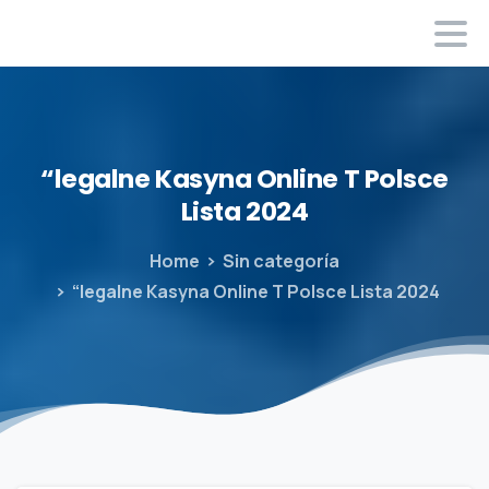
“legalne
Kasyna
Online
T
Polsce
Lista
2024
Home
Sin categoría
“legalne Kasyna Online T Polsce Lista 2024