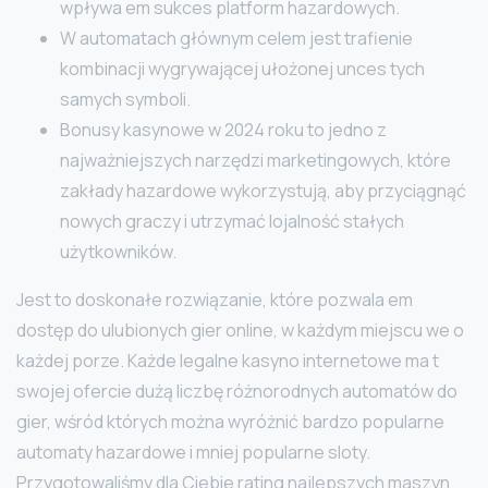
wpływa em sukces platform hazardowych.
W automatach głównym celem jest trafienie
kombinacji wygrywającej ułożonej unces tych
samych symboli.
Bonusy kasynowe w 2024 roku to jedno z
najważniejszych narzędzi marketingowych, które
zakłady hazardowe wykorzystują, aby przyciągnąć
nowych graczy i utrzymać lojalność stałych
użytkowników.
Jest to doskonałe rozwiązanie, które pozwala em
dostęp do ulubionych gier online, w każdym miejscu we o
każdej porze. Każde legalne kasyno internetowe ma t
swojej ofercie dużą liczbę różnorodnych automatów do
gier, wśród których można wyróżnić bardzo popularne
automaty hazardowe i mniej popularne sloty.
Przygotowaliśmy dla Ciebie rating najlepszych maszyn