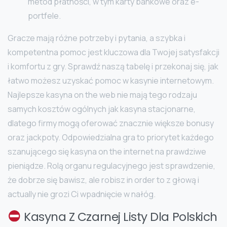
metod płatności, w tym karty bankowe oraz e-
portfele.
Gracze mają różne potrzeby i pytania, a szybka i
kompetentna pomoc jest kluczowa dla Twojej satysfakcji
i komfortu z gry. Sprawdź naszą tabelę i przekonaj się, jak
łatwo możesz uzyskać pomoc w kasynie internetowym.
Najlepsze kasyna on the web nie mają tego rodzaju
samych kosztów ogólnych jak kasyna stacjonarne,
dlatego firmy mogą oferować znacznie większe bonusy
oraz jackpoty. Odpowiedzialna gra to priorytet każdego
szanującego się kasyna on the internet na prawdziwe
pieniądze. Rolą organu regulacyjnego jest sprawdzenie,
że dobrze się bawisz, ale robisz in order to z głową i
actually nie grozi Ci wpadnięcie w nałóg.
Kasyna Z Czarnej Listy Dla Polskich